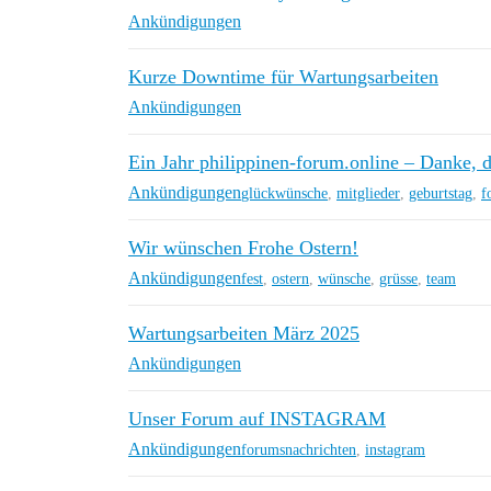
Ankündigungen
Kurze Downtime für Wartungsarbeiten
Ankündigungen
Ein Jahr philippinen-forum.online – Danke, da
Ankündigungen
glückwünsche
,
mitglieder
,
geburtstag
,
f
Wir wünschen Frohe Ostern!
Ankündigungen
fest
,
ostern
,
wünsche
,
grüsse
,
team
Wartungsarbeiten März 2025
Ankündigungen
Unser Forum auf INSTAGRAM
Ankündigungen
forumsnachrichten
,
instagram