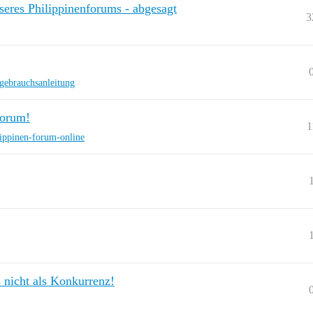
seres Philippinenforums - abgesagt
3
gebrauchsanleitung
forum!
1
lippinen-forum-online
s nicht als Konkurrenz!