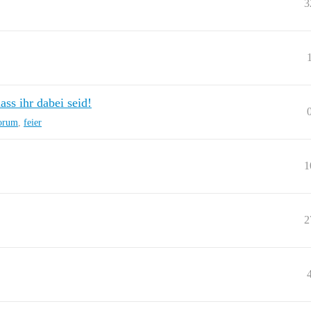
3
ss ihr dabei seid!
orum
,
feier
1
2