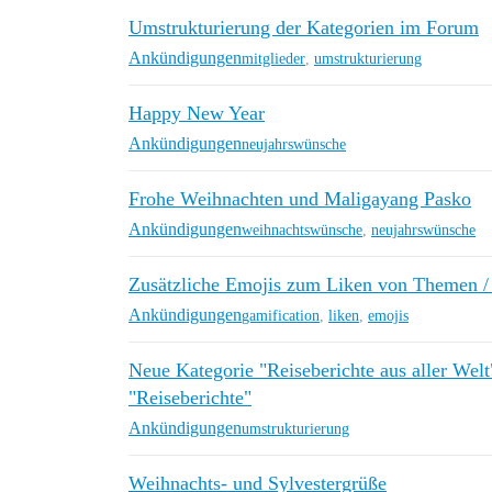
Umstrukturierung der Kategorien im Forum
Ankündigungen
mitglieder
,
umstrukturierung
Happy New Year
Ankündigungen
neujahrswünsche
Frohe Weihnachten und Maligayang Pasko
Ankündigungen
weihnachtswünsche
,
neujahrswünsche
Zusätzliche Emojis zum Liken von Themen /
Ankündigungen
gamification
,
liken
,
emojis
Neue Kategorie "Reiseberichte aus aller Wel
"Reiseberichte"
Ankündigungen
umstrukturierung
Weihnachts- und Sylvestergrüße