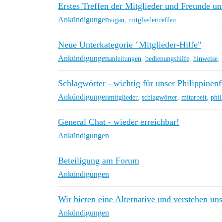
Erstes Treffen der Mitglieder und Freunde un
Ankündigungen
vigan
,
mitgliedertreffen
Neue Unterkategorie "Mitglieder-Hilfe"
Ankündigungen
anleitungen
,
bedienungshilfe
,
hinweise
,
Schlagwörter - wichtig für unser Philippinen
Ankündigungen
mitglieder
,
schlagwörter
,
mitarbeit
,
phi
General Chat - wieder erreichbar!
Ankündigungen
Beteiligung am Forum
Ankündigungen
Wir bieten eine Alternative und verstehen un
Ankündigungen